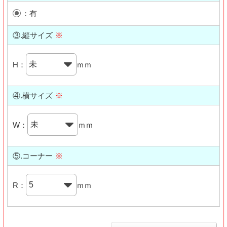
：有
③.縦サイズ
※
H：
ｍｍ
④.横サイズ
※
W：
ｍｍ
⑤.コーナー
※
R：
ｍｍ