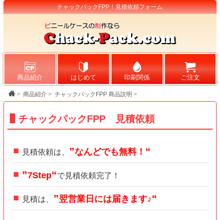
チャックパックFPP！見積依頼フォーム
商品紹介
はじめて
印刷関係
ご注文
>
商品紹介
>
チャックパックFPP 商品説明
>
チャックパックFPP 見積依頼
なんどでも無料！
見積依頼は、
7Step
で見積依頼完了！
翌営業日には届きます♪
見積
は、