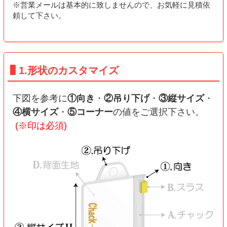
※営業メールは基本的に致しませんので、お気軽に見積依
頼して下さい。
1.形状のカスタマイズ
下図を参考に
①向き
・
②吊り下げ
・
③縦サイズ
・
④横サイズ
・
⑤コーナー
の値をご選択下さい。
(※印は必須)