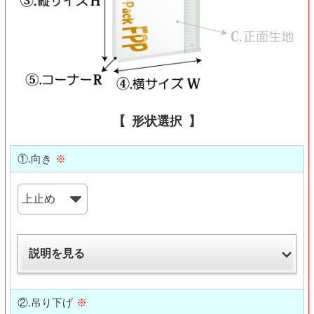
形状選択
①.向き
※
説明を見る
②.吊り下げ
※