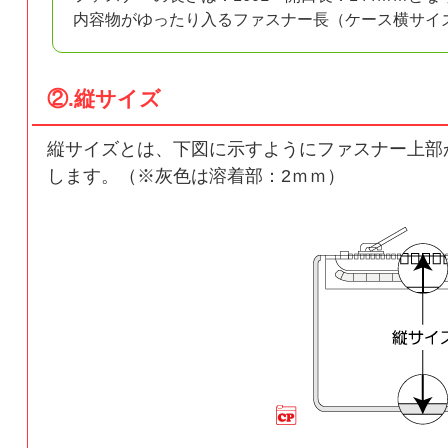
内容物がゆったり入るファスナー長（ケース横サイ
②.縦サイズ
縦サイズとは、下図に示すようにファスナー上部
します。（※灰色は溶着部：2ｍｍ）