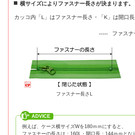
横サイズによりファスナー長さが決まります。
カッコ内「L」はファスナー長さ・「K」は開口
ファスナ
ファスナー長さL
例えば、ケース横サイズWを180ｍｍにすると、
ファスナーの長さは：160L・開口長：144ｍｍとな