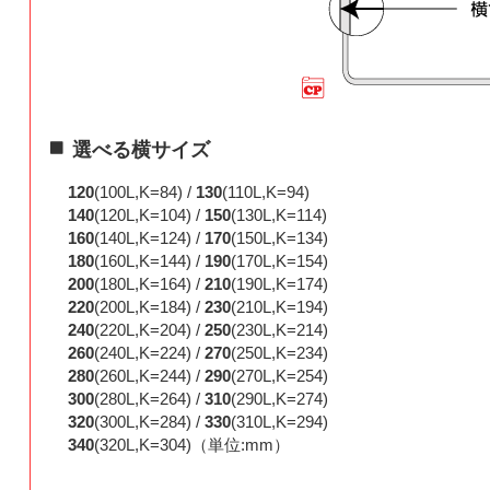
選べる横サイズ
120
(100L,K=84) /
130
(110L,K=94)
140
(120L,K=104) /
150
(130L,K=114)
160
(140L,K=124) /
170
(150L,K=134)
180
(160L,K=144) /
190
(170L,K=154)
200
(180L,K=164) /
210
(190L,K=174)
220
(200L,K=184) /
230
(210L,K=194)
240
(220L,K=204) /
250
(230L,K=214)
260
(240L,K=224) /
270
(250L,K=234)
280
(260L,K=244) /
290
(270L,K=254)
300
(280L,K=264) /
310
(290L,K=274)
320
(300L,K=284) /
330
(310L,K=294)
340
(320L,K=304)（単位:mm）