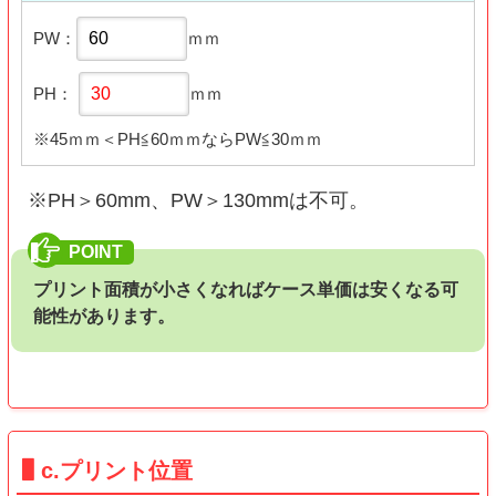
PW：
ｍｍ
PH：
ｍｍ
※45ｍｍ＜PH≦60ｍｍならPW≦30ｍｍ
※PH＞60mm、PW＞130mmは不可。
プリント面積が小さくなればケース単価は安くなる可
能性があります。
c.プリント位置