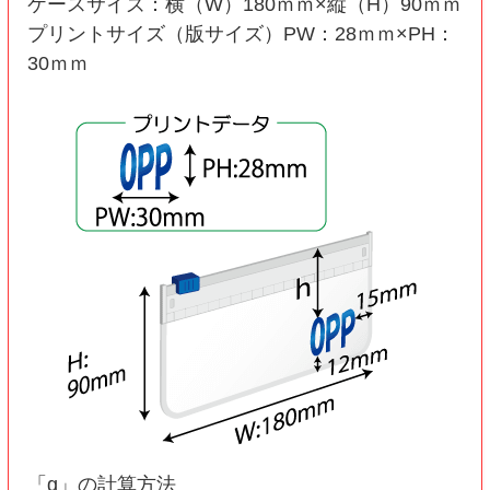
ケースサイズ：横（W）180ｍｍ×縦（H）90ｍｍ
プリントサイズ（版サイズ）PW：28ｍｍ×PH：
30ｍｍ
「g」の計算方法