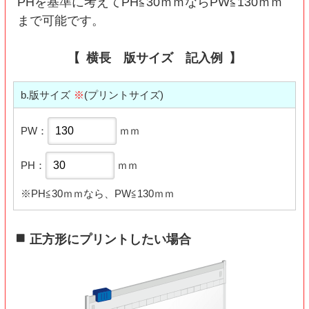
PHを基準に考えてPH≦30ｍｍならPW≦130ｍｍ
まで可能です。
横長 版サイズ 記入例
b.版サイズ
※
(プリントサイズ)
PW：
ｍｍ
PH：
ｍｍ
※PH≦30ｍｍなら、PW≦130ｍｍ
正方形にプリントしたい場合