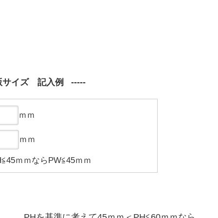
版サイズ 記入例
ｍｍ
ｍｍ
H≦45ｍｍならPW≦45ｍｍ
PHを基準に考えて45ｍｍ＜PH≦60ｍｍなら