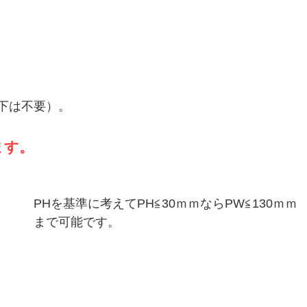
下は不要）。
ます。
PHを基準に考えてPH≦30ｍｍならPW≦130ｍｍ
まで可能です。