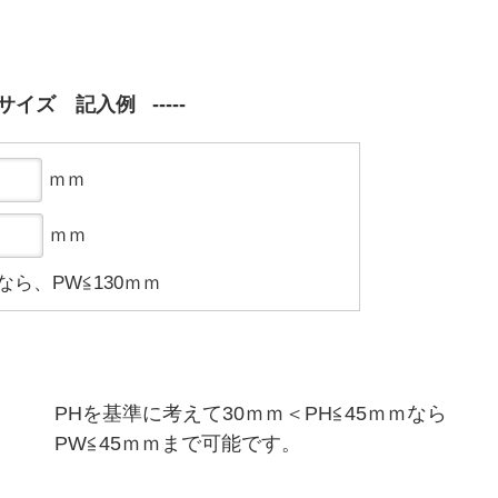
サイズ 記入例
ｍｍ
ｍｍ
なら、PW≦130ｍｍ
PHを基準に考えて30ｍｍ＜PH≦45ｍｍなら
PW≦45ｍｍまで可能です。