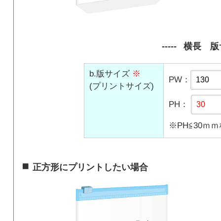
横長 版
b.版サイズ
※
PW：
(プリントサイズ)
PH：
※PH≦30ｍｍ
正方形にプリントしたい場合