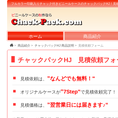
フルカラー印刷入りチャック
付きビニール
ケースの
チャックパックHJ！見
ホーム
商品紹介
>
商品紹介
>
チャックパックHJ 商品説明
>
見積依頼フォーム
チャックパックHJ 見積依頼
フォ
なんどでも無料！
見積依頼は、
7Step
オリジナルケースが
で見積依頼完了！
翌営業日には届きます♪
見積
価格
は、