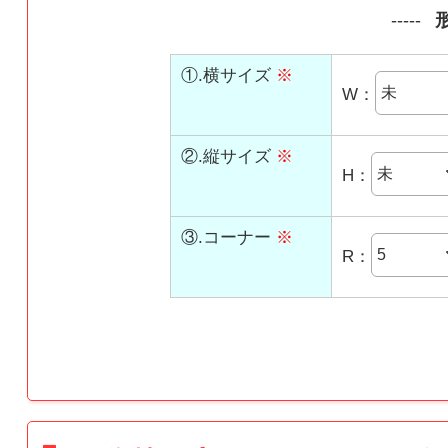
①.横サイズ
※
W：
②.縦サイズ
※
H：
③.コーナー
※
R：