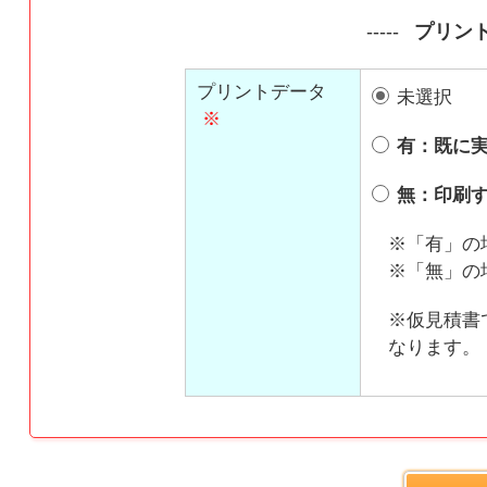
プリン
プリントデータ
未選択
※
有：既に実
無：印刷す
※「有」の
※「無」の
※仮見積書
なります。